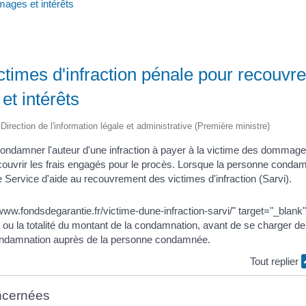
ages et intérêts
ctimes d'infraction pénale pour recouvre
t intérêts
 Direction de l'information légale et administrative (Première ministre)
condamner l'auteur d'une infraction à payer à la victime des dommages
uvrir les frais engagés pour le procès. Lorsque la personne condam
le Service d'aide au recouvrement des victimes d'infraction (Sarvi).
/www.fondsdegarantie.fr/victime-dune-infraction-sarvi/" target="_blan
e ou la totalité du montant de la condamnation, avant de se charger de 
ondamnation auprès de la personne condamnée.
Tout replier
ncernées