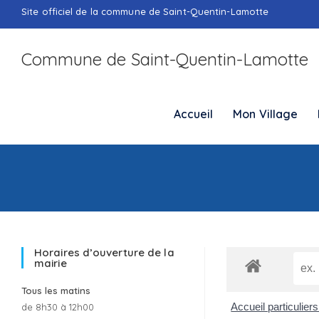
Skip
Site officiel de la commune de Saint-Quentin-Lamotte
to
content
Commune de Saint-Quentin-Lamotte
Accueil
Mon Village
Horaires d’ouverture de la
mairie
Tous les matins
Accueil particulier
de 8h30 à 12h00