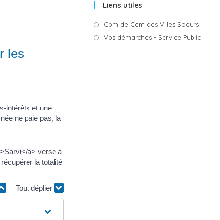
Liens utiles
i
c
e
S’ouvr
Com de Com des Villes Soeurs
dans
S’ouv
Vos démarches - Service Public
un
dans
r les
nouvel
un
onglet
nouve
ongle
-intérêts et une
née ne paie pas, la
k">Sarvi</a> verse à
récupérer la totalité
Tout déplier