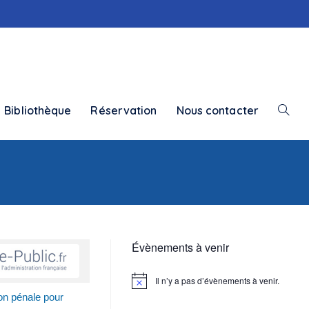
Bibliothèque
Réservation
Nous contacter
Toggle
websit
search
Évènements à venir
Il n’y a pas d’évènements à venir.
N
o
ion pénale pour
t