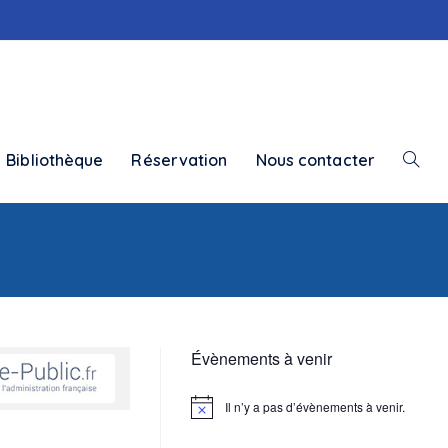
Bibliothèque
Réservation
Nous contacter
Toggle
websit
search
Évènements à venir
Il n’y a pas d’évènements à venir.
N
o
t