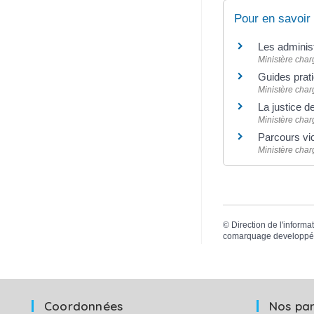
Pour en savoir
Les adminis
Ministère charg
Guides prati
Ministère char
La justice 
Ministère charg
Parcours vi
Ministère charg
©
Direction de l'informa
comarquage developpé
Coordonnées
Nos par