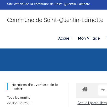
Skip
Site officiel de la commune de Saint-Quentin-Lamotte
to
content
Commune de Saint-Quentin-Lamotte
Accueil
Mon Village
Horaires d’ouverture de la
mairie
Tous les matins
Accueil particulier
de 8h30 à 12h00