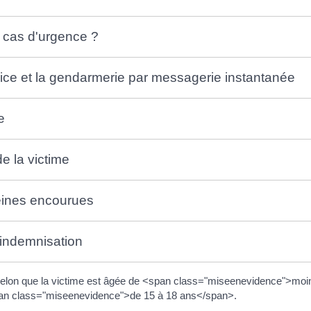
 cas d'urgence ?
olice et la gendarmerie par messagerie instantanée
e
e la victime
eines encourues
 indemnisation
e selon que la victime est âgée de <span class="miseenevidence">moi
an class="miseenevidence">de 15 à 18 ans</span>.