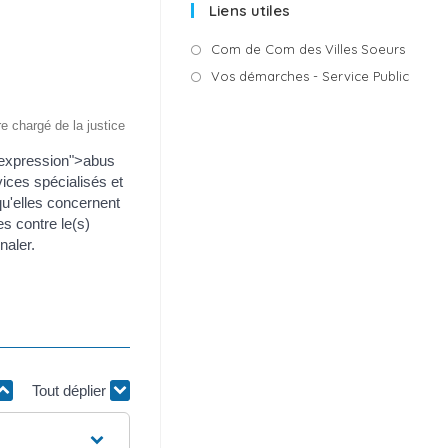
Liens utiles
i
c
e
S’ouvr
Com de Com des Villes Soeurs
dans
S’ouv
Vos démarches - Service Public
un
dans
nouvel
un
re chargé de la justice
onglet
nouve
"expression">abus
ongle
rvices spécialisés et
qu'elles concernent
s contre le(s)
naler.
Tout déplier