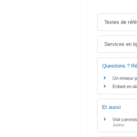
Textes de réf
Services en li
Questions ? R
Un mineur pe
Enfant en da
Et aussi
Viol commis
Justice